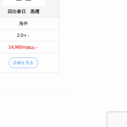
回出春日 黒檀
海外
2.0
寸～
14,960
円(税込)～
詳細を見る