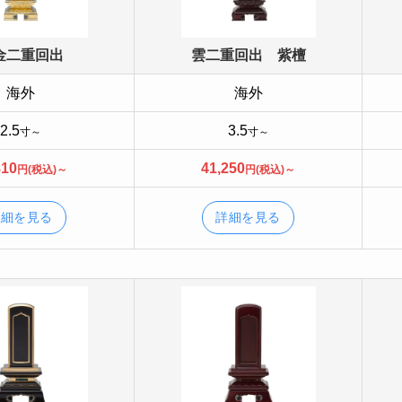
金二重回出
雲二重回出 紫檀
海外
海外
2.5
3.5
寸～
寸～
810
41,250
円(税込)～
円(税込)～
詳細を見る
詳細を見る