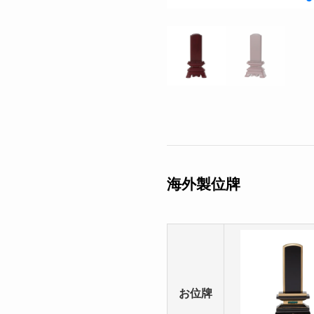
海外製位牌
お位牌