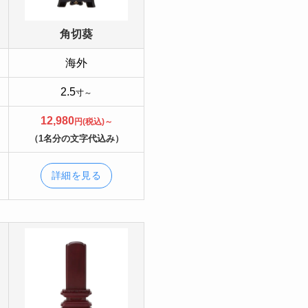
角切葵
海外
2.5
寸～
12,980
円(税込)～
（1名分の文字代込み）
詳細を見る