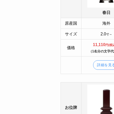
春日
原産国
海外
サイズ
2.0
寸～
11,110
円(税
価格
（1名分の文字
詳細を見
お位牌