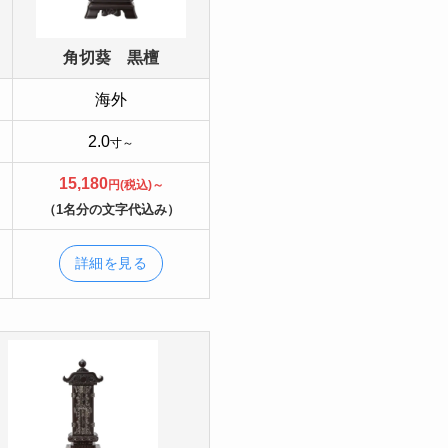
角切葵 黒檀
海外
2.0
寸～
15,180
円(税込)～
（1名分の文字代込み）
詳細を見る