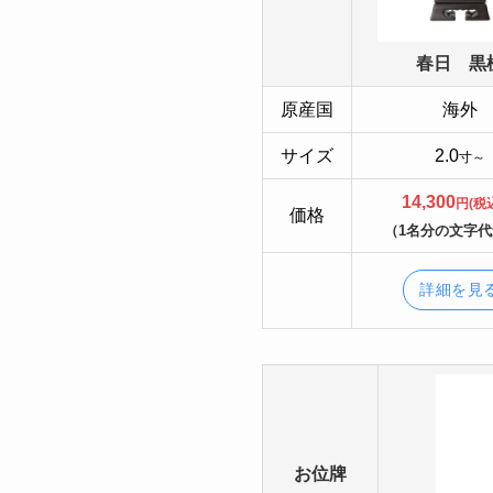
春日 黒
原産国
海外
サイズ
2.0
寸～
14,300
円(税
価格
（1名分の文字
詳細を見
お位牌