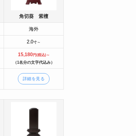
角切葵 紫檀
海外
2.0
寸～
15,180
円(税込)～
（1名分の文字代込み）
詳細を見る