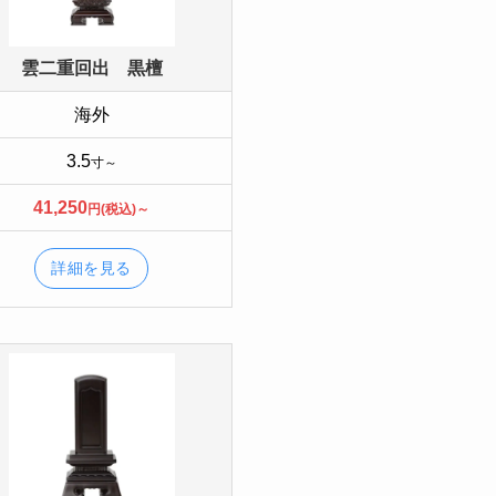
雲二重回出 黒檀
海外
3.5
寸～
41,250
円(税込)～
詳細を見る