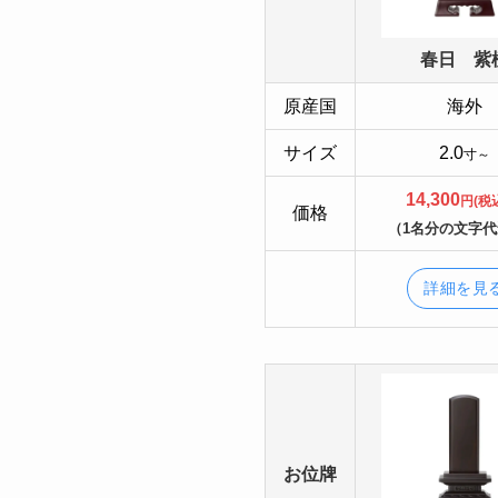
春日 紫
原産国
海外
サイズ
2.0
寸～
14,300
円(税
価格
（1名分の文字
詳細を見
お位牌