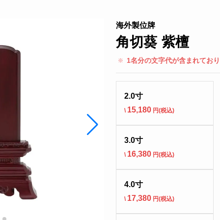
海外製位牌
角切葵 紫檀
1名分の文字代が含まれてお
2.0寸
15,180
\
円(税込)
3.0寸
16,380
\
円(税込)
4.0寸
17,380
\
円(税込)