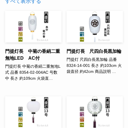
すべて表示する
門提灯長 中菊の香絹二重
門提灯長 尺四白長黒加輪
無地LED AC付
門提灯 尺四白長黒加輪 品番
8324-14-001 長さ 約103cm 火
門提灯長 中菊の香絹二重無地L
袋直径 約42cm 商品説明 …
式 品番 8354-02-004AC 号数
中 長さ 約109cm 火袋直…