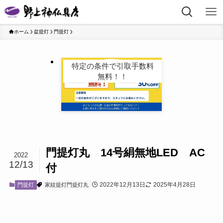
ホーム
盆提灯
門提灯
特定の条件で引取手数料
無料！！
門提灯丸 14号絹無地LED AC
2022
12/13
付
2022年12月13日
2025年4月28日
門提灯
家紋提灯門提灯丸