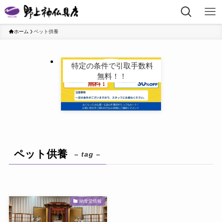
ホーム
ペット供養
特定の条件で引取手数料
無料！！
ペット供養
– tag –
納骨堂情報