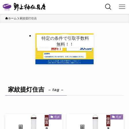
ホーム
家紋提灯住吉
特定の条件で引取手数料
無料！！
家紋提灯住吉
– tag –
住吉
住吉