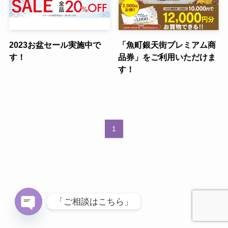
2023お盆セール実施中で
「魚町銀天街プレミアム商
す！
品券」をご利用いただけま
す！
1
「ご相談はこちら」
O