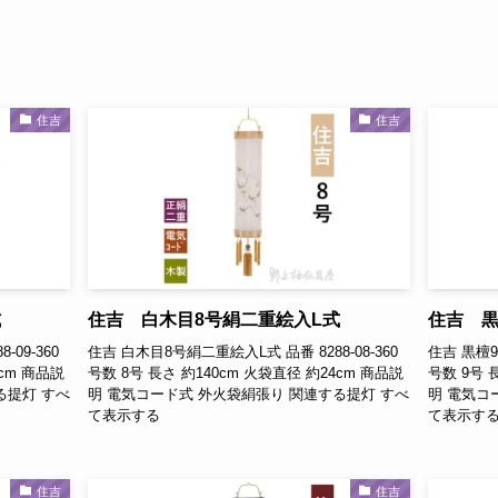
住吉
住吉
式
住吉 白木目8号絹二重絵入L式
住吉 黒
09-360
住吉 白木目8号絹二重絵入L式 品番 8288-08-360
住吉 黒檀9
7cm 商品説
号数 8号 長さ 約140cm 火袋直径 約24cm 商品説
号数 9号 
る提灯 すべ
明 電気コード式 外火袋絹張り 関連する提灯 すべ
明 電気コ
て表示する
て表示す
住吉
住吉