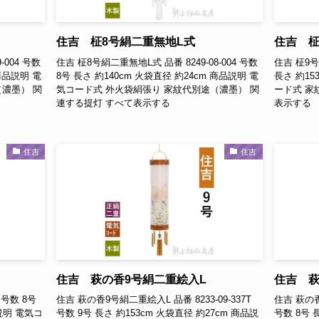
住吉 柾8号絹二重無地L式
住吉 柾
-004 号数
住吉 柾8号絹二重無地L式 品番 8249-08-004 号数
住吉 柾9号紋
 商品説明 電
8号 長さ 約140cm 火袋直径 約24cm 商品説明 電
長さ 約15
濃墨） 関
気コード式 外火袋絹張り 家紋代別途（濃墨） 関
ード式 家
連する提灯 すべて表示する
表示する
住吉
住吉
住吉 萩の香9号絹二重絵入L
住吉 萩
 号数 8号
住吉 萩の香9号絹二重絵入L 品番 8233-09-337T
住吉 萩の香
品説明 電気コ
号数 9号 長さ 約153cm 火袋直径 約27cm 商品説
号数 8号 