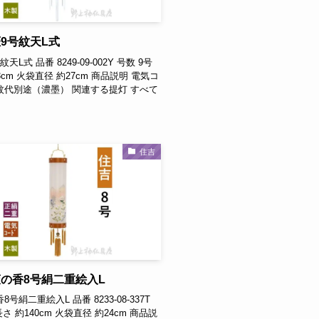
9号紋天L式
天L式 品番 8249-09-002Y 号数 9号
3cm 火袋直径 約27cm 商品説明 電気コ
紋代別途（濃墨） 関連する提灯 すべて
住吉
の香8号絹二重絵入L
8号絹二重絵入L 品番 8233-08-337T
長さ 約140cm 火袋直径 約24cm 商品説