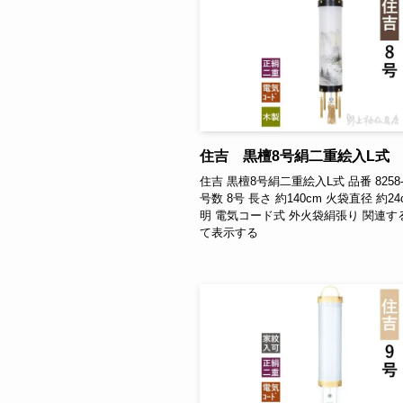
住吉 黒檀8号絹二重絵入L式
住吉 黒檀8号絹二重絵入L式 品番 8258-0
号数 8号 長さ 約140cm 火袋直径 約2
明 電気コード式 外火袋絹張り 関連す
て表示する