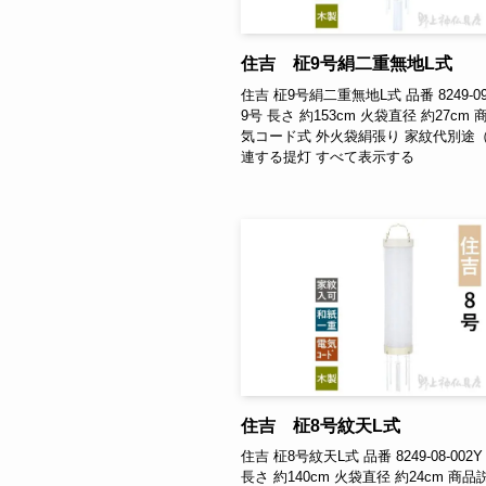
住吉 柾9号絹二重無地L式
住吉 柾9号絹二重無地L式 品番 8249-09
9号 長さ 約153cm 火袋直径 約27cm
気コード式 外火袋絹張り 家紋代別途（
連する提灯 すべて表示する
住吉 柾8号紋天L式
住吉 柾8号紋天L式 品番 8249-08-002Y
長さ 約140cm 火袋直径 約24cm 商