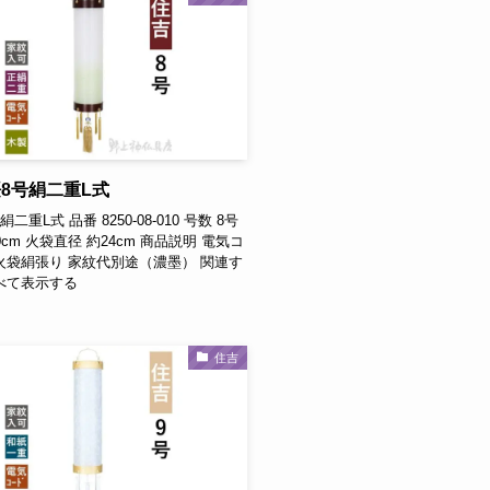
8号絹二重L式
二重L式 品番 8250-08-010 号数 8号
0cm 火袋直径 約24cm 商品説明 電気コ
火袋絹張り 家紋代別途（濃墨） 関連す
べて表示する
住吉