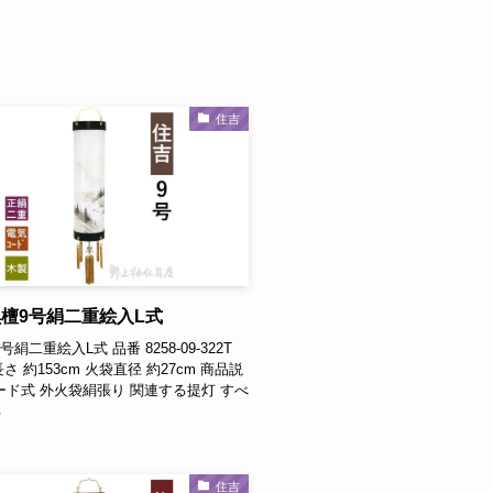
住吉
檀9号絹二重絵入L式
号絹二重絵入L式 品番 8258-09-322T
長さ 約153cm 火袋直径 約27cm 商品説
ード式 外火袋絹張り 関連する提灯 すべ
る
住吉