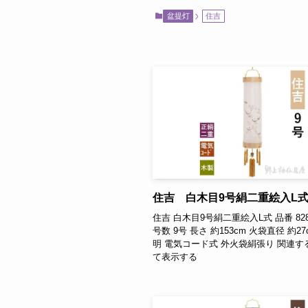
盆提灯
住吉
住吉 白木目9号絹二重絵入L
住吉 白木目9号絹二重絵入L式 品番 8288-
号数 9号 長さ 約153cm 火袋直径 約2
明 電気コード式 外火袋絹張り 関連す
て表示する