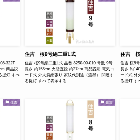
住吉 桜9号絹二重L式
住吉 桜
8-322T
住吉 桜9号絹二重L式 品番 8250-09-010 号数 9号
住吉 桜8号絹
4cm 商品説
長さ 約153cm 火袋直径 約27cm 商品説明 電気コ
長さ 約14
る提灯 すべ
ード式 外火袋絹張り 家紋代別途（濃墨） 関連す
ード式 外
る提灯 すべて表示する
る提灯 す
住吉
住吉