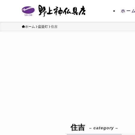
ホー
ホーム
盆提灯
住吉
住吉
– category –