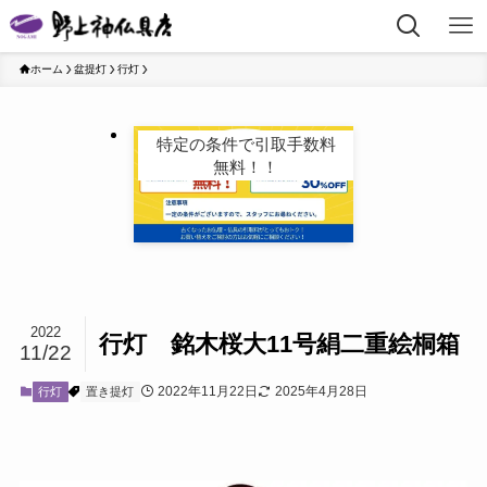
ホーム
盆提灯
行灯
特定の条件で引取手数料
無料！！
2022
行灯 銘木桜大11号絹二重絵桐箱
11/22
2022年11月22日
2025年4月28日
行灯
置き提灯