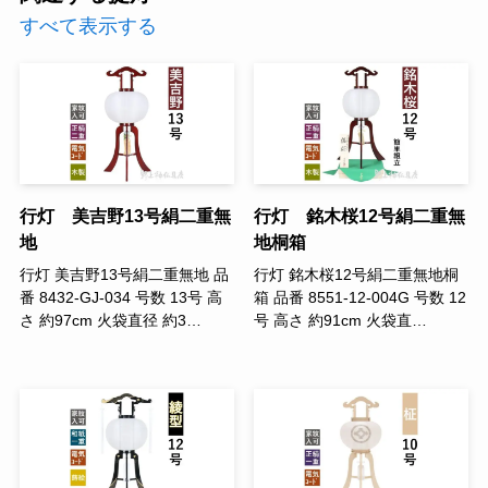
すべて表示する
行灯 美吉野13号絹二重無
行灯 銘木桜12号絹二重無
地
地桐箱
行灯 美吉野13号絹二重無地 品
行灯 銘木桜12号絹二重無地桐
番 8432-GJ-034 号数 13号 高
箱 品番 8551-12-004G 号数 12
さ 約97cm 火袋直径 約3…
号 高さ 約91cm 火袋直…