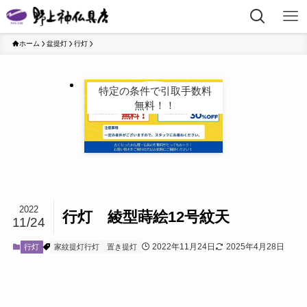
ホーム
盆提灯
行灯
特定の条件で引取手数料
無料！！
2022
行灯 綾型蒔絵12号紋天
11/24
2022年11月24日
2025年4月28日
行灯
家紋提灯行灯
置き提灯